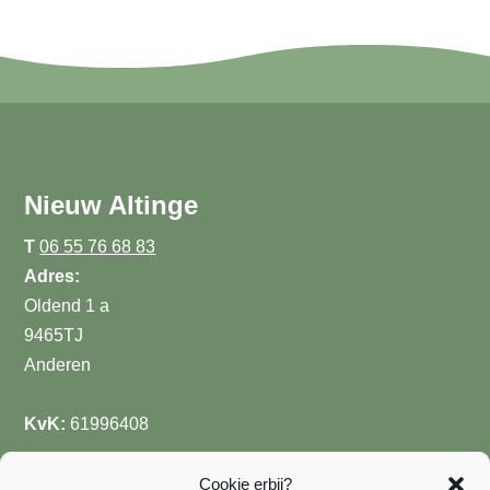
Nieuw Altinge
T
06 55 76 68 83
Adres:
Oldend 1 a
9465TJ
Anderen
KvK:
61996408
Handige links
Cookie erbij?