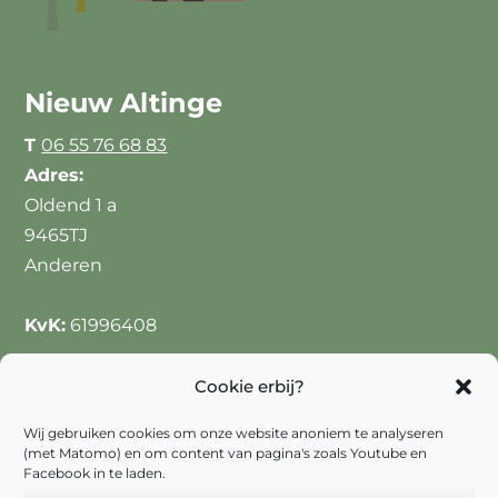
Nieuw Altinge
T
06 55 76 68 83
Adres:
Oldend 1 a
9465TJ
Anderen
KvK:
61996408
Handige links
Cookie erbij?
Projecten
Wij gebruiken cookies om onze website anoniem te analyseren
(met Matomo) en om content van pagina's zoals Youtube en
Facebook in te laden.
Melkveehouderij