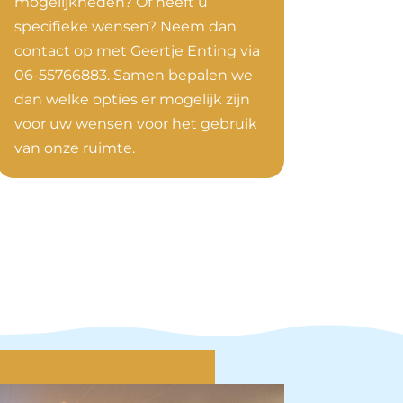
mogelijkheden? Of heeft u
specifieke wensen? Neem dan
contact op met Geertje Enting via
06-55766883. Samen bepalen we
dan welke opties er mogelijk zijn
voor uw wensen voor het gebruik
van onze ruimte.