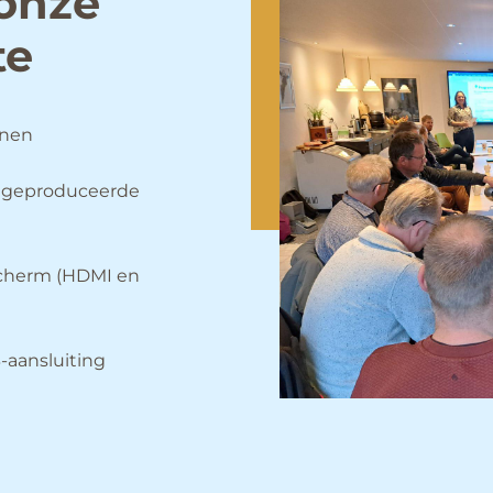
 onze
te
onen
al geproduceerde
 scherm (HDMI en
-aansluiting