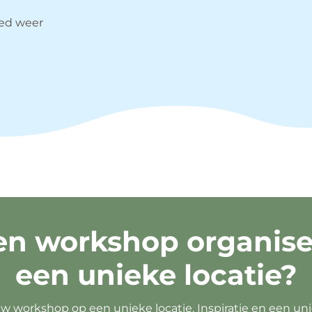
oed weer
en workshop organise
een unieke locatie?
w workshop op een unieke locatie. Inspiratie en een un