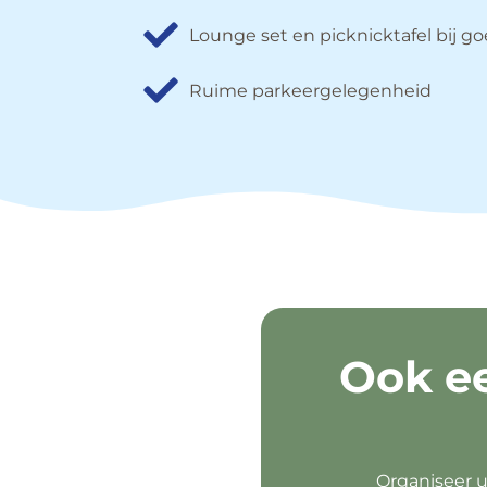
Lounge set en picknicktafel bij g
Ruime parkeergelegenheid
Ook e
Organiseer u