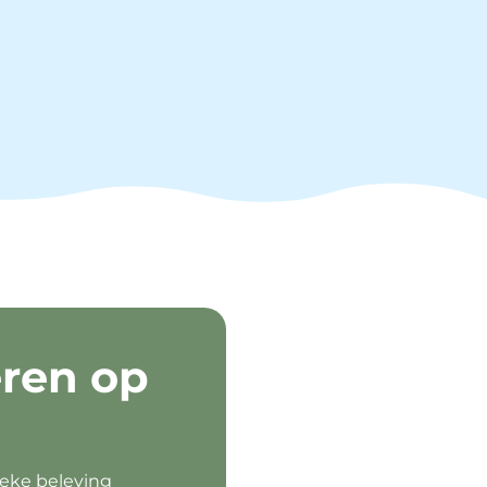
ren op
ieke beleving