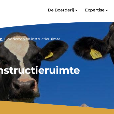
De Boerderij
Expertise
en
»
Workshop en instructieruimte
structieruimte